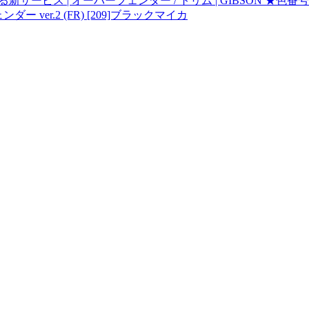
サービス | オーバーフェンダー / トリム | GIBSON ★
ver.2 (FR) [209]ブラックマイカ