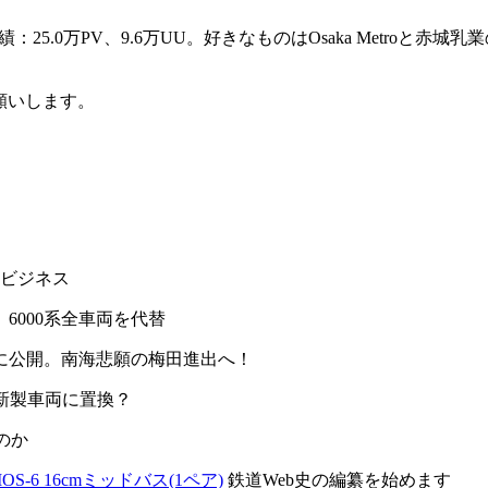
：25.0万PV、9.6万UU。好きなものはOsaka Metro
御願いします。
力ビジネス
6000系全車両を代替
に公開。南海悲願の梅田進出へ！
両を新製車両に置換？
のか
S-6 16cmミッドバス(1ペア)
鉄道Web史の編纂を始めます