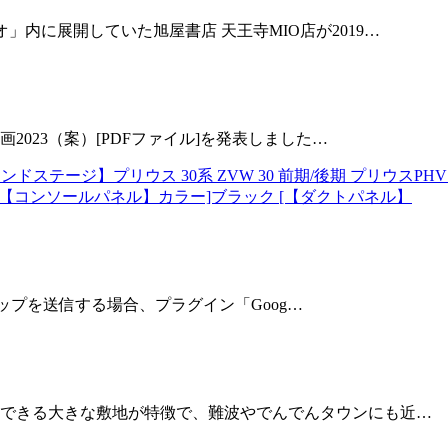
内に展開していた旭屋書店 天王寺MIO店が2019…
2023（案）[PDFファイル]を発表しました…
ンドステージ】プリウス 30系 ZVW 30 前期/後期 プリウスPHV
[【コンソールパネル】カラー]ブラック [【ダクトパネル】
トマップを送信する場合、プラグイン「Goog…
車できる大きな敷地が特徴で、難波やでんでんタウンにも近…