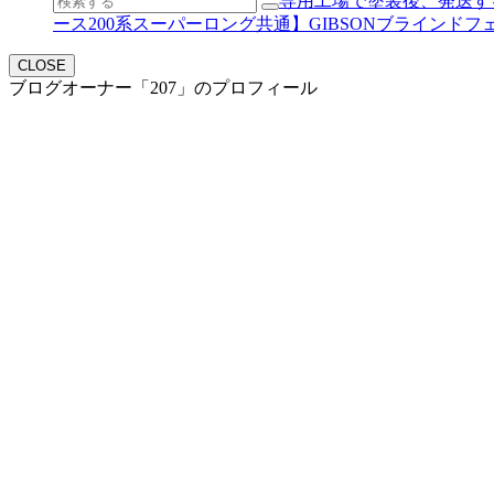
専用工場で塗装後、発送する新
ース200系スーパーロング共通】GIBSONブラインドフェンダー 
CLOSE
ブログオーナー「207」のプロフィール