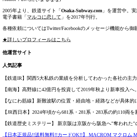
2005年より、鉄道サイト「
Osaka-Subway.com
」を運営中。実績
電子書籍「
マルコに恋して
」を2017年刊行。
各種依頼についてはTwitter/Facebookのメッセージ機能から
★詳しいプロフィールはこちら
他運営サイト
人気記事
【鉄道IR】関西5大私鉄の業績を分析してわかった各社の主
【南海】高野線に42億円を投資して2019年秋より新車投入へ。
【なにわ筋線】新難波駅の位置・経由地・経路などが具体的
【JR西日本】2024年頃から681系・281系・283系の約110
【鉄道歴史ミステリー】 新京阪は京阪から阪急へ"奪われた"
【日本正規品!!送料無料!!カードOK!!】 MACROM マクロム MO