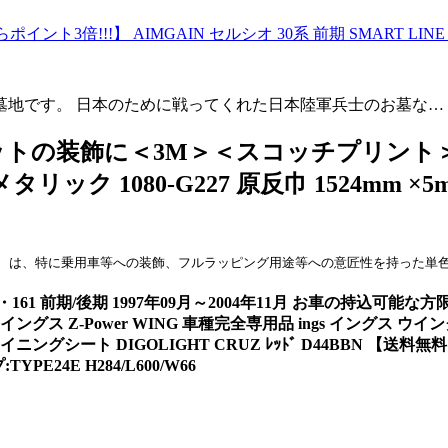
ント3倍!!!】 AIMGAIN セルシオ 30系 前期 SMART LI
墓地です。 日本のために戦ってくれた日本陸軍兵士のお墓な…
の装飾に＜3M＞＜スコッチプリント＞ ＜
メタリック 1080-G227 原反巾 1524mm 
080   は、特に乗用車等への装飾、フルラッピング用途等への意匠性を持った
161 前期/後期 1997年09月～2004年11月 お車の持込可
s イングス Z-Power WING 車種完全専用品 ings イングス ウイン
ニングシート DIGOLIGHT CRUZ ﾚｯﾄﾞ D44BBN 【送料無料!!
PE24E H284/L600/W66