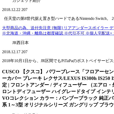
ガシェッド紹介
2018.12.22
207
任天堂の第8世代据え置き型ハードであるNintendo Switch
大型商品の為、送付先注意 [無限] リアアンダースポイラー デ
※北海道・沖縄・離島は都度確認 ※代引不可 ※個人宅配送×
JR西日本
2018.12.17
207
2018年10月1日から、JR区間でもPiTaPaのポストペイサ
CUSCO 【クスコ】 パワーブレース「フロアーセン
ーカバー ブレーキ レクサス/LEXUS IS300h IS25
定 | フロントアンダー / ディフューザー （エアロ・外装） 
ロントディフューザー ハイグレードタイプ インテリア 
VOコレクション カラー：バンブーブラック 純正パーツ、エ
系 1～3型 オリジナルシリーズ ガングリップ ブラ