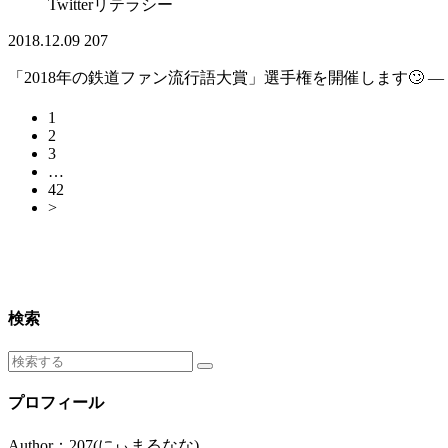
Twitterリテラシー
2018.12.09
207
「2018年の鉄道ファン流行語大賞」選手権を開催します🙄 — Osaka
1
2
3
…
42
>
検索
プロフィール
Author：207(にぃまるなな)