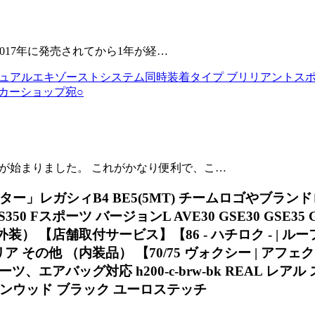
。 2017年に発売されてから1年が経…
ュアルエキゾーストシステム同時装着タイプ ブリリアントスポーティブ
 カーショップ宛○
ービスが始まりました。 これがかなり便利で、こ…
ター」レガシィB4 BE5(5MT) チームロゴやブ
0 IS350 Fスポーツ バージョンL AVE30 GSE30 
【店舗取付サービス】【86 - ハチロク - | ルーフ / ク
その他 （内装品） 【70/75 ヴォクシー | アフェ
アバッグ対応 h200-c-brw-bk REAL レアル 
ウンウッド ブラック ユーロステッチ