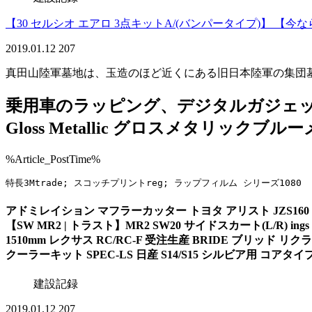
【30 セルシオ エアロ 3点キットA/(バンパータイプ)】 【今ならポイ
2019.01.12
207
真田山陸軍墓地は、玉造のほど近くにある旧日本陸軍の集団
乗用車のラッピング、デジタルガジェット
Gloss Metallic グロスメタリックブルー
%Article_PostTime%
特長3Mtrade; スコッチプリントreg; ラップフィルム シリーズ1
アドミレイション マフラーカッター トヨタ アリスト JZS160・
【SW MR2 | トラスト】MR2 SW20 サイドスカート(L/R) ing
1510mm レクサス RC/RC-F 受注生産 BRIDE ブリッド リクライ
クーラーキット SPEC-LS 日産 S14/S15 シルビア用 コアタイプ:TY
建設記録
2019.01.12
207