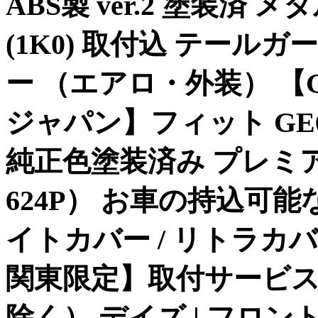
ABS製 ver.2 塗装
(1K0) 取付込 テール
ー （エアロ・外装） 【GE
ジャパン】フィット GE
純正色塗装済み プレミ
624P） お車の持込可能な
イトカバー / リトラカバー 
関東限定】取付サービ
除く） デイズ | フロン