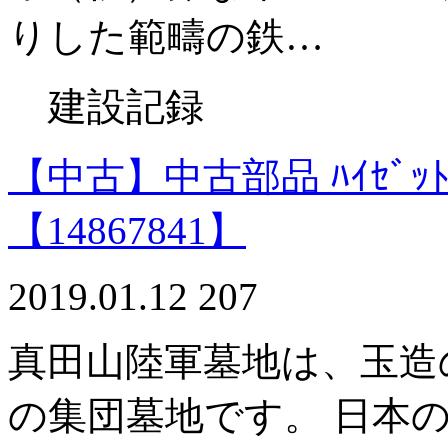
りした範疇の鉄…
建設記録
【中古】中古部品 ﾊｲｾﾞｯﾄｶｰｺ
【14867841】
2019.01.12
207
真田山陸軍墓地は、玉造
の集団墓地です。 日本