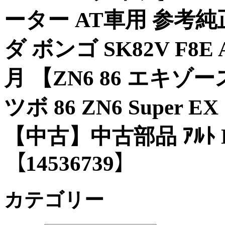
ーター AT車用 参考純正品
ダ ボンゴ SK82V F8E 
月 【ZN6 86 エキゾ
ツボ 86 ZN6 Super 
【中古】中古部品 ｱﾙﾄ HA3
【14536739】
カテゴリー