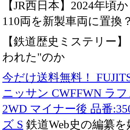
【JR西日本】2024年頃か
110両を新製車両に置換
【鉄道歴史ミステリー】
われた"のか
今だけ送料無料！ FUJITS
ニッサン CWFFWN 
2WD マイナー後 品番:35
ズ S
鉄道Web史の編纂を