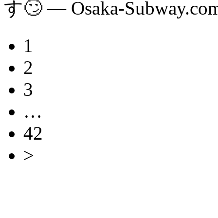
す🙄 — Osaka-Subway.co
1
2
3
…
42
>