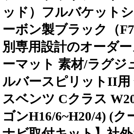
ッド）フルバケットシー
ーボン製ブラック（F7
別専用設計のオーダーメ
ーマット 素材/ラグジ
ルバースピリットII用 年
スベンツ Cクラス W203 
ゴンH16/6~H20/4) (ク
ナビ取付キット】社外