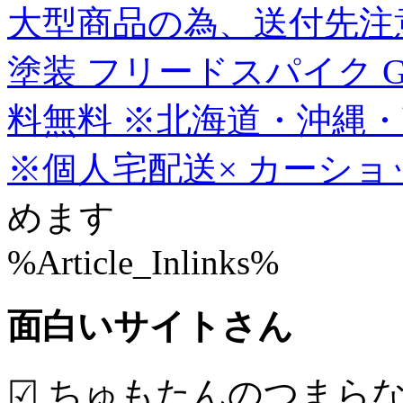
大型商品の為、送付先注意
塗装 フリードスパイク GB3 
料無料 ※北海道・沖縄
※個人宅配送× カーショ
めます
%Article_Inlinks%
面白いサイトさん
☑ ちゅもたんのつまら