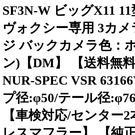
SF3N-W ビッグX11
ヴォクシー専用 3カ
ジ バックカメラ色：ホワ
ン)【DM】 【送料無料
NUR-SPEC VSR 631
プ径:φ50/テール径:φ7
【車検対応/センター
レスマフラー】 【純