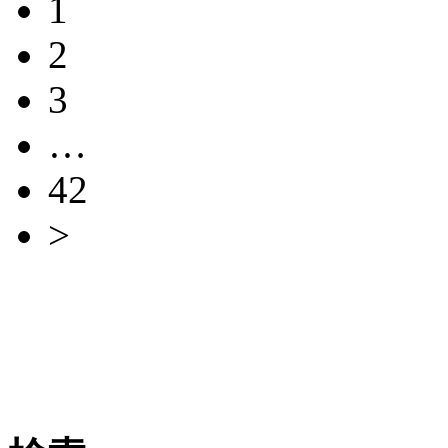
1
2
3
…
42
>