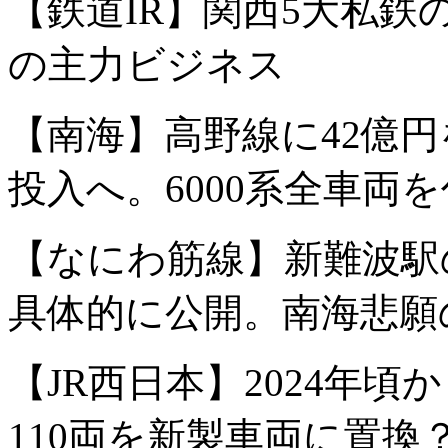
【鉄道IR】関西5大私
の主力ビジネス
【南海】高野線に42億円
投入へ。6000系全車両
【なにわ筋線】新難波駅
具体的に公開。南海悲願
【JR西日本】2024年頃か
110両を新製車両に置換