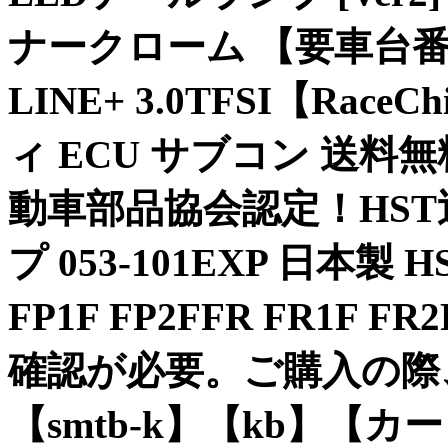
ナークローム 【要車台番号
LINE+ 3.0TFSI【Race
ィ ECU サブコン 送料
動車部品協会認定！HST
プ 053-101EXP 日本製 HS
FP1F FP2FFR FR1F FR
確認が必要。ご購入の際
【smtb-k】【kb】【カ