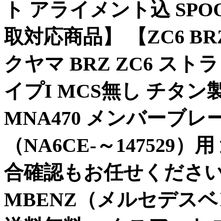
ト アライメント込 SP
取対応商品】 【ZC6 B
クヤマ BRZ ZC6 ス
イプI MCS無し チタン製
MNA470 メンバーブ
（NA6CE-～147529
合確認もお任せください
MBENZ（メルセデスベ