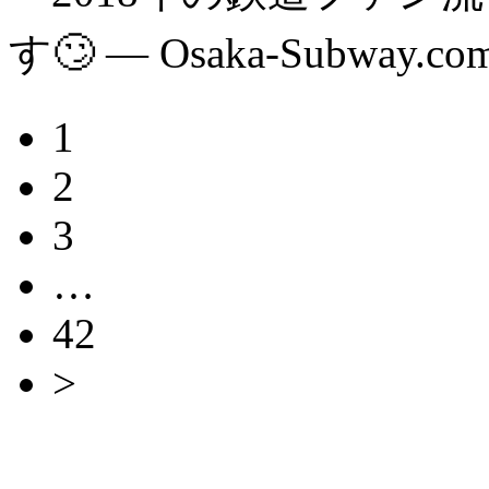
す🙄 — Osaka-Subway.co
1
2
3
…
42
>