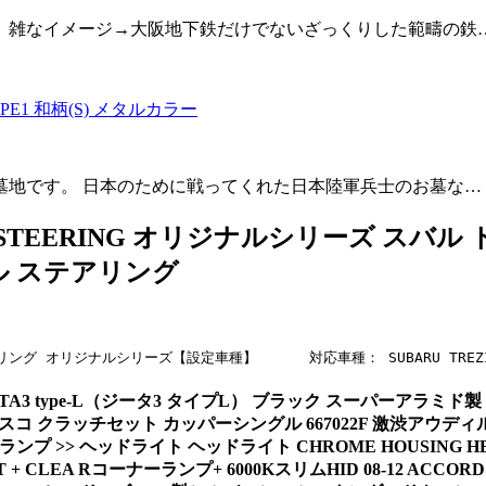
）雑なイメージ→大阪地下鉄だけでないざっくりした範疇の鉄
PE1 和柄(S) メタルカラー
墓地です。 日本のために戦ってくれた日本陸軍兵士のお墓な…
EAL STEERING オリジナルシリーズ ス
アル ステアリング
ESレアル ステアリング オリジナルシリーズ【設定車種】      対応車種
DE ZETA3 type-L（ジータ3 タイプL） ブラック スーパーア
 クスコ クラッチセット カッパーシングル 667022F 激渋アウディ
プ >> ヘッドライト ヘッドライト CHROME HOUSING HEADLI
ADLIGHT + CLEA Rコーナーランプ+ 6000KスリムHID 08-