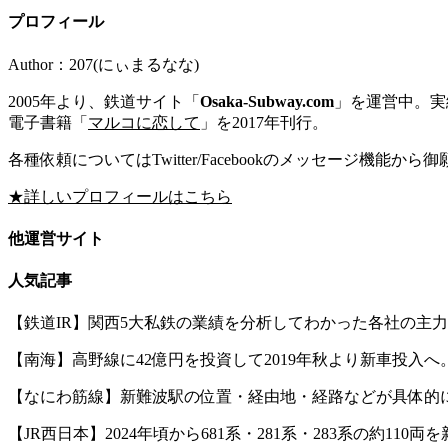
プロフィール
Author：207(にぃまるなな)
2005年より、鉄道サイト「
Osaka-Subway.com
」を運営中。実績
電子書籍「
マルコに恋して
」を2017年刊行。
各種依頼についてはTwitter/Facebookのメッセージ機能から
★詳しいプロフィールはこちら
他運営サイト
人気記事
【鉄道IR】関西5大私鉄の業績を分析してわかった各社の主
【南海】高野線に42億円を投資して2019年秋より新車投入へ。
【なにわ筋線】新難波駅の位置・経由地・経路などが具体的
【JR西日本】2024年頃から681系・281系・283系の約110