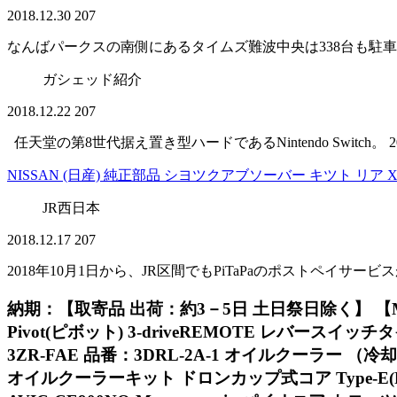
2018.12.30
207
なんばパークスの南側にあるタイムズ難波中央は338台も駐
ガシェッド紹介
2018.12.22
207
任天堂の第8世代据え置き型ハードであるNintendo Switch
NISSAN (日産) 純正部品 シヨツクアブソーバー キツト リア XーT
JR西日本
2018.12.17
207
2018年10月1日から、JR区間でもPiTaPaのポストペイサ
納期：【取寄品 出荷：約3－5日 土日祭日除く】 【MMATS】
Pivot(ピボット) 3-driveREMOTE レバースイッ
3ZR-FAE 品番：3DRL-2A-1 オイルクーラー （
オイルクーラーキット ドロンカップ式コア Type-E(R