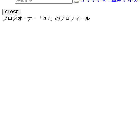
Ｓ６６０ ＡＴ車用 アイス
CLOSE
ブログオーナー「207」のプロフィール