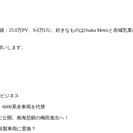
：25.0万PV、9.6万UU。好きなものはOsaka Metro
御願いします。
力ビジネス
6000系全車両を代替
に公開。南海悲願の梅田進出へ！
両を新製車両に置換？