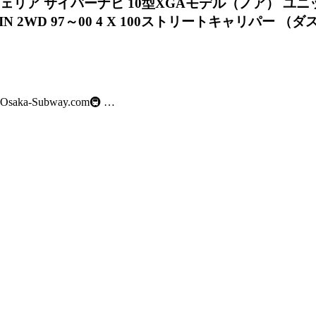
ア カロッツェリア サイバーナビ 10型XGAモデル（ノア） ユ
 2WD 97～00 4 X 100ストリートキャリパー （ダスト
-Subway.com🚇 …