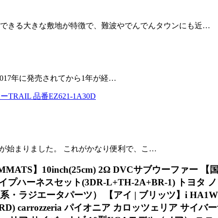
車できる大きな敷地が特徴で、難波やでんでんタウンにも近…
。 2017年に発売されてから1年が経…
RAIL 品番EZ621-1A30D
ービスが始まりました。 これがかなり便利で、こ…
10inch(25cm) 2Ω DVCサブウーファー 【国内正規
チタイプハーネスセット(3DR-L+TH-2A+BR-1) トヨタ 
冷却系・ラジエータパーツ） 【アイ | ブリッツ】i HA1W
D) carrozzeria パイオニア カロッツェリア サ