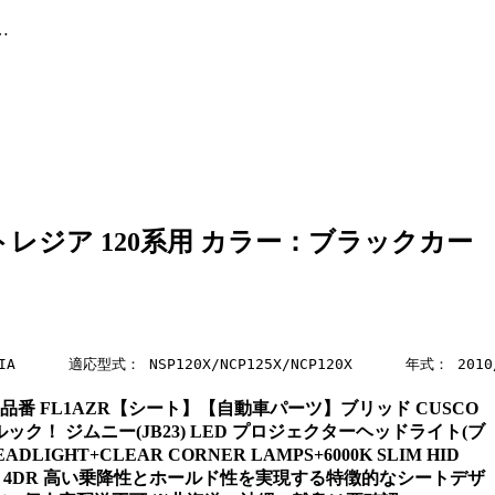
…
バル トレジア 120系用 カラー：ブラックカー
： SUBARU TREZIA      適応型式： NSP120X/NC
ラミド製 品番 FL1AZR【シート】【自動車パーツ】ブリッド CUSCO
ルック！ ジムニー(JB23) LED プロジェクターヘッドライト(ブ
GHT+CLEAR CORNER LAMPS+6000K SLIM HID
12 ACCORD 4DR 高い乗降性とホールド性を実現する特徴的なシートデザ