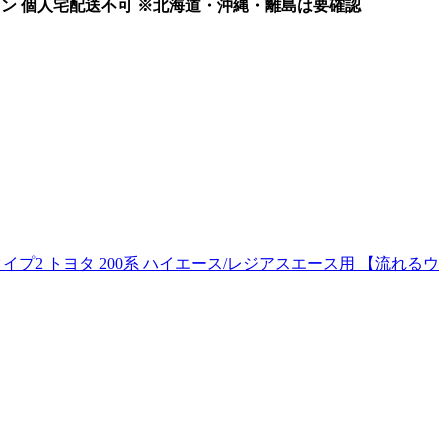
クッション 個人宅配送不可 ※北海道・沖縄・離島は要確認
VO タイプ2 トヨタ 200系 ハイエース/レジアスエース用 【流れるウ