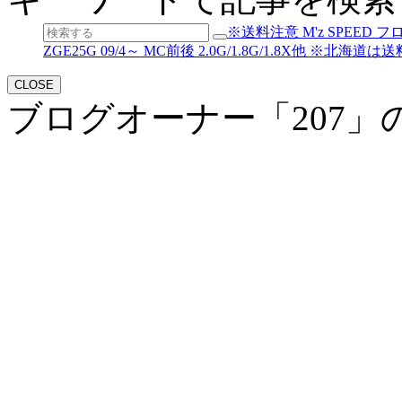
※送料注意 M'z SPEED 
ZGE25G 09/4～ MC前後 2.0G/1.8G/1.8X他 ※
CLOSE
ブログオーナー「207」