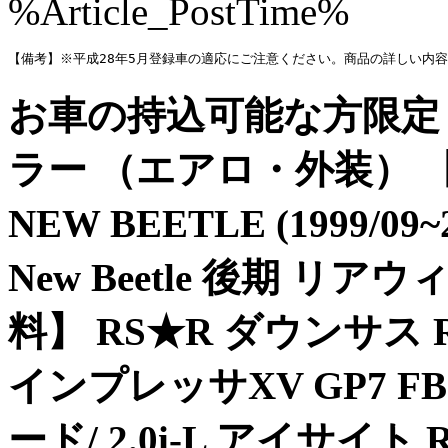
%Article_PostTime%
【備考】※平成28年5月登録車の適応にご注意ください。商品の詳しい内容や
お車の持込可能な方限定 |
ラー （エアロ・外装） 
NEW BEETLE (1999/0
New Beetle 後期 リアウ
料】 RS★R ダウンサス RS
インプレッサXV GP7 FB20
ード/ 2.0i-L アイサイト