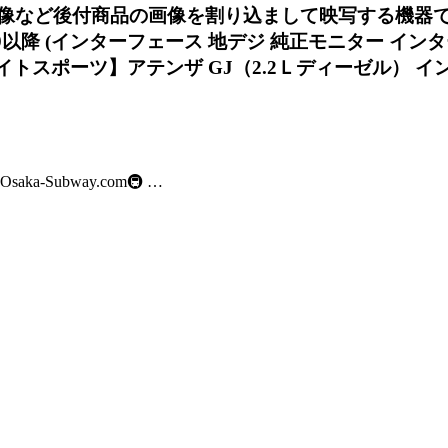
像など後付商品の画像を割り込まして映写する機器です。 B
ve装着車 2009以降 (インターフェース 地デジ 純正モニタ
ナイトスポーツ】アテンザ GJ（2.2Ｌディーゼル） イ
-Subway.com🚇 …