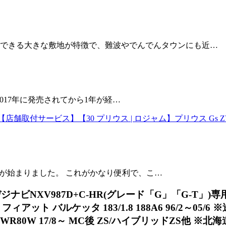
車できる大きな敷地が特徴で、難波やでんでんタウンにも近…
。 2017年に発売されてから1年が経…
店舗取付サービス】【30 プリウス | ロジャム】プリウス Gs 
ービスが始まりました。 これがかなり便利で、こ…
地デジナビNXV987D+C-HR(グレード「G」「G-
アット バルケッタ 183/1.8 188A6 96/2～05/
ZWR80W 17/8～ MC後 ZS/ハイブリッドZS他 