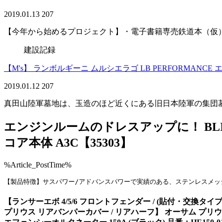
2019.01.13
207
【今年から始めるプロジェクト】・電子書籍専売鉄道本（仮
建設記録
【M's】 ランボルギーニ ムルシエラゴ LB PERFORMANCE エアロ 
2019.01.12
207
真田山陸軍墓地は、玉造のほど近くにある旧日本陸軍の集団
エンジンルームのドレスアップに！ BLITZ
コア本体 A3C【35303】
%Article_PostTime%
【製品特徴】サスパワー/アドバンスパワーで実績のある、ステンレスメッ
【ランサーエボ 4/5/6 フロントフェンダー / (貼付・交換タイプ)】 VAR
プリウス リアバンパーカバー / リアハーフ】 オーサム プリウス ZVW30