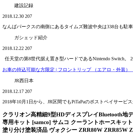
建設記録
2018.12.30
207
なんばパークスの南側にあるタイムズ難波中央は338台も駐
ガシェッド紹介
2018.12.22
207
任天堂の第8世代据え置き型ハードであるNintendo Switch
お車の持込可能な方限定 | フロントリップ （エアロ・外装） 【
JR西日本
2018.12.17
207
2018年10月1日から、JR区間でもPiTaPaのポストペイサ
クラリオン高精細9型HDディスプレイBluetooth
専用キット [samco] サムコ クーラントホースキット フィ
塗り分け塗装済品 ヴォクシー ZRR80W ZRR85W 