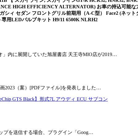
 【 スカイライン, スカイラインGT-R HCR32, HNR32, BNR3
ADVANCE HIGH EFFICIENCY ALTERNATOR) お車
Mレガシィ セダン フロントグリル前期用（A-C型） Face2 
EDバルブキット H9/11 6500K NLRH2
内に展開していた旭屋書店 天王寺MIO店が2019…
2023（案）[PDFファイル]を発表しました…
eChip GTS Black】形式7L アウディ ECU サブコン
トマップを送信する場合、プラグイン「Goog…