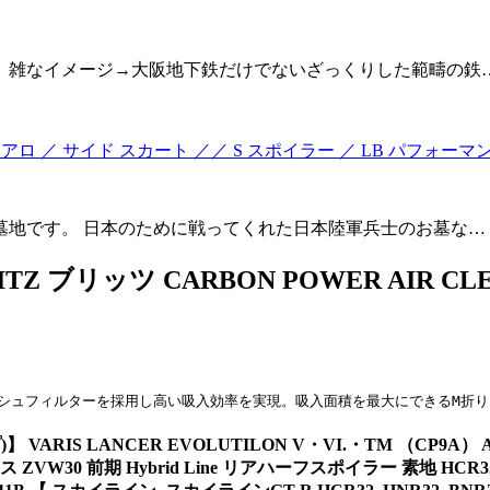
）雑なイメージ→大阪地下鉄だけでないざっくりした範疇の鉄
／ サイド スカート ／／ S スポイラー ／ LB パフォーマンス ／ Lamb
墓地です。 日本のために戦ってくれた日本陸軍兵士のお墓な…
 ブリッツ CARBON POWER AIR 
シュフィルターを採用し高い吸入効率を実現。吸入面積を最大にできるM折
IS LANCER EVOLUTILON V・VI.・TM （CP9A） AERO 
 前期 Hybrid Line リアハーフスポイラー 素地 HCR32, HNR