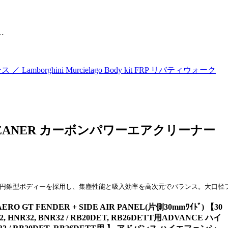
…
orghini Murcielago Body kit FRP リバティウォーク
CLEANER カーボンパワーエアクリーナー
り円錐型ボディーを採用し、集塵性能と吸入効率を高次元でバランス。大口径
GT FENDER + SIDE AIR PANEL(片側30mmﾜｲﾄﾞ) 【30
32, BNR32 / RB20DET, RB26DETT用ADVANCE ハイ