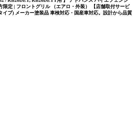
2 / RB20DET, RB26DETT用 】 アドバンス ハイエフェンシ
の持込可能な方限定 | フロントグリル （エアロ・外装） 【店舗取付サービ
(ネットタイプ) メーカー塗装品 車検対応・国産車対応。設計から品質