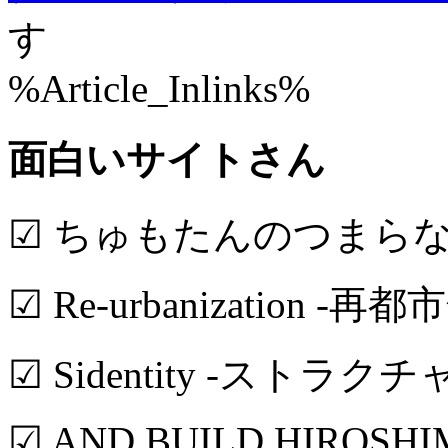
す
%Article_Inlinks%
面白いサイトさん
☑ ちゅもたんのつまら
☑ Re-urbanization -再都
☑ Sidentity -ストラク
☑ AND BUILD HIROSH