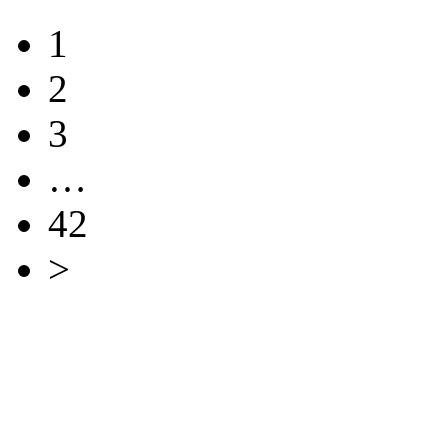
1
2
3
…
42
>