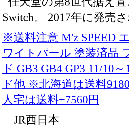
任天堂の第8世代据え置き型
Switch。 2017年に
※送料注意 M'z SPEE
ワイトパール 塗装済品 
ド GB3 GB4 GP3 11/
ド他 ※北海道は送料91
人宅は送料+7560円
JR西日本