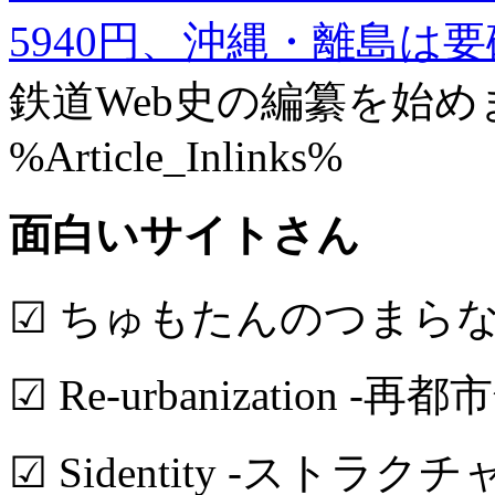
5940円、沖縄・離島は要
鉄道Web史の編纂を始め
%Article_Inlinks%
面白いサイトさん
☑ ちゅもたんのつまら
☑ Re-urbanization -再都
☑ Sidentity -ストラク