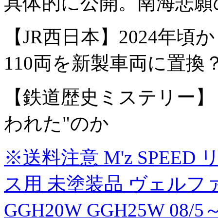
具体的に公開。南海悲願
【JR西日本】2024年頃か
110両を新製車両に置換
【鉄道歴史ミステリー】
われた"のか
※送料注意 M'z SPEE
ス用 未塗装品 ヴェルファイ
GGH20W GGH25W 08