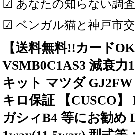
☑ あなたの知らない調査
☑ ベンガル猫と神戸市
【送料無料!!カードOK!!
VSMB0C1AS3 減
キット マツダ GJ2FW
キロ保証 【CUSCO】 
ガシィB4 等にお勧め LS