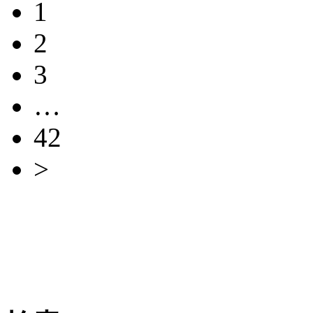
1
2
3
…
42
>