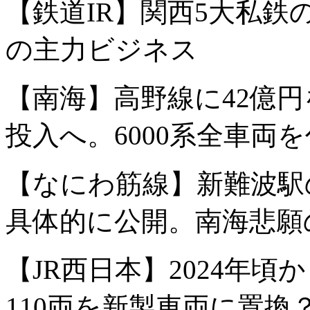
【鉄道IR】関西5大私
の主力ビジネス
【南海】高野線に42億円
投入へ。6000系全車両
【なにわ筋線】新難波駅
具体的に公開。南海悲願
【JR西日本】2024年頃か
110両を新製車両に置換