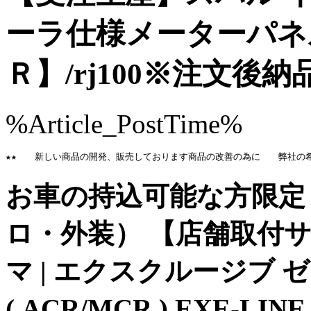
ーラ仕様メーターパネ
Ｒ】/rj100※注文後納
%Article_PostTime%
★★　　新しい商品の開発、販売しております商品の改善の為に　　弊社の
お車の持込可能な方限定 |
ロ・外装） 【店舗取付サー
マ | エクスクルージブ 
( ACR/MCR ) EXE-